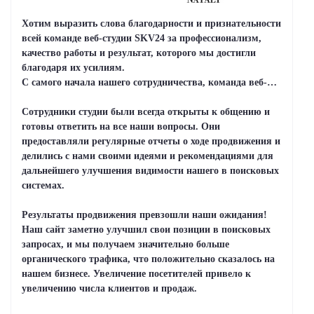
Хотим выразить слова благодарности и признательности
всей команде веб-студии SKV24 за профессионализм,
качество работы и результат, которого мы достигли
благодаря их усилиям.
С самого начала нашего сотрудничества, команда веб-
студии проявила исключительную ответственность и
понимание наших потребностей. Их глубокие знания в
Сотрудники студии были всегда открыты к общению и
области SEO позволили разработать наиболее
готовы ответить на все наши вопросы. Они
эффективную стратегию продвижения нашего сайта,
предоставляли регулярные отчеты о ходе продвижения и
учитывая особенности нашего бизнеса и конкурентную
делились с нами своими идеями и рекомендациями для
среду.
дальнейшего улучшения видимости нашего в поисковых
системах.
Результаты продвижения превзошли наши ожидания!
Наш сайт заметно улучшил свои позиции в поисковых
запросах, и мы получаем значительно больше
органического трафика, что положительно сказалось на
нашем бизнесе. Увеличение посетителей привело к
увеличению числа клиентов и продаж.